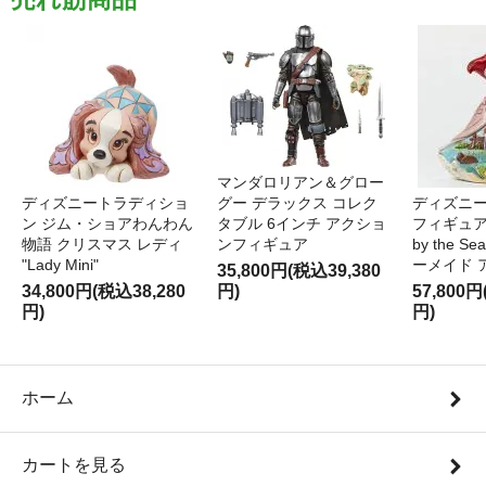
マンダロリアン＆グロー
ディズニートラディショ
グー デラックス コレク
ディズニー
ン ジム・ショアわんわん
タブル 6インチ アクショ
フィギュア '
物語 クリスマス レディ
ンフィギュア
by the S
"Lady Mini"
ーメイド 
35,800円(税込39,380
34,800円(税込38,280
円)
57,800円
円)
円)
ホーム
カートを見る