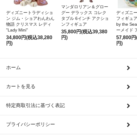
マンダロリアン＆グロー
ディズニートラディショ
グー デラックス コレク
ディズニー
ン ジム・ショアわんわん
タブル 6インチ アクショ
フィギュア '
物語 クリスマス レディ
ンフィギュア
by the S
"Lady Mini"
ーメイド 
35,800円(税込39,380
34,800円(税込38,280
円)
57,800円
円)
円)
ホーム
カートを見る
特定商取引法に基づく表記
プライバシーポリシー