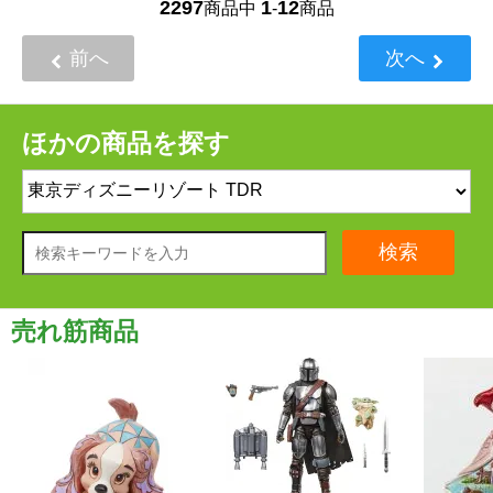
2297
1
12
商品中
-
商品
前へ
次へ
ほかの商品を探す
検索
売れ筋商品