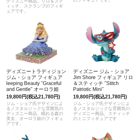
のフィギュアです。
ディズニー商品。リロ＆ステ
ィッチ、スクランプのフィギ
ュアです。
ディズニートラディジョン
ディズニー ジム・ショア
ジム・ショア フィギュア
Jim Shore フィギュア リロ
leeping Beauty "Graceful
＆スティッチ "Stitch
and Gentle" オーロラ姫
Patriotic Mini"
19,800円(税込21,780円)
19,800円(税込21,780円)
ジム・ショア氏デザインによ
ジム・ショア氏デザインによ
るノスタルジックな雰囲気の
るノスタルジックな雰囲気の
ディズニー商品。眠れる森の
ディズニー商品。スティッチ
美女、オーロラ姫のフィギュ
のミニフィギュアです
アです。