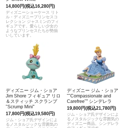
14,800円(税込16,280円)
ディズニーショーケース リト
ル・ディズニープリンセスコ
レクション ジャスミンのフィ
ギュアです。愛らしい少女の
ようなプリンセスたちが勢揃
いしています。
ディズニー ジム・ショア
ディズニー ジム・ショア
Jim Shore フィギュア リロ
""Compassionate and
＆スティッチ スクランプ
Carefree"” シンデレラ
"Scrump Mini”
19,800円(税込21,780円)
17,800円(税込19,580円)
ジム・ショア氏デザインによ
るノスタルジックな雰囲気の
ジム・ショア氏デザインによ
ディズニー商品。シンデレラ
るノスタルジックな雰囲気の