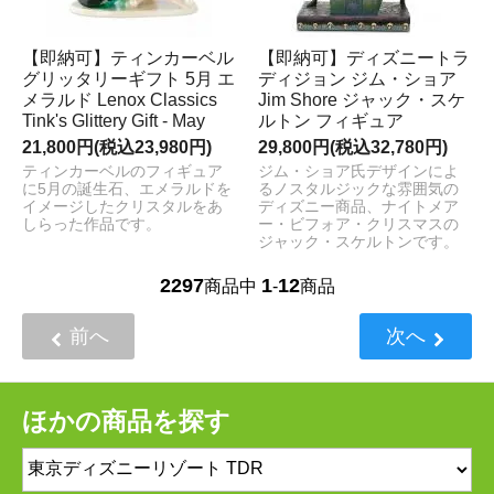
【即納可】ティンカーベル
【即納可】ディズニートラ
グリッタリーギフト 5月 エ
ディジョン ジム・ショア
メラルド Lenox Classics
Jim Shore ジャック・スケ
Tink's Glittery Gift - May
ルトン フィギュア
21,800円(税込23,980円)
29,800円(税込32,780円)
ティンカーベルのフィギュア
ジム・ショア氏デザインによ
に5月の誕生石、エメラルドを
るノスタルジックな雰囲気の
イメージしたクリスタルをあ
ディズニー商品、ナイトメア
しらった作品です。
ー・ビフォア・クリスマスの
ジャック・スケルトンです。
2297
1
12
商品中
-
商品
前へ
次へ
ほかの商品を探す