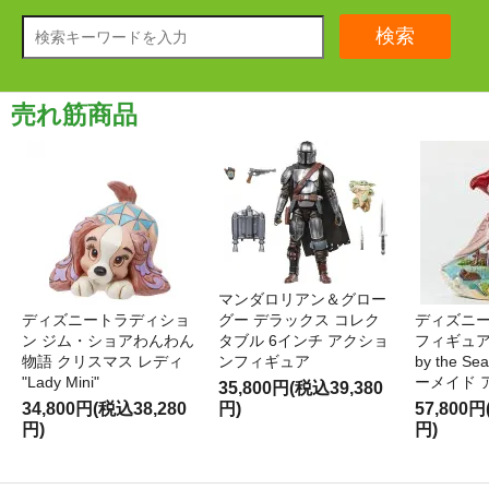
検索
売れ筋商品
マンダロリアン＆グロー
ディズニートラディショ
グー デラックス コレク
ディズニー
ン ジム・ショアわんわん
タブル 6インチ アクショ
フィギュア '
物語 クリスマス レディ
ンフィギュア
by the S
"Lady Mini"
ーメイド 
35,800円(税込39,380
34,800円(税込38,280
円)
57,800円
円)
円)