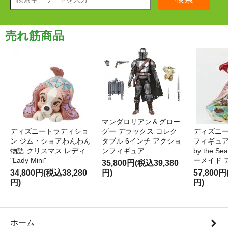
売れ筋商品
マンダロリアン＆グロー
ディズニートラディショ
グー デラックス コレク
ディズニー
ン ジム・ショアわんわん
タブル 6インチ アクショ
フィギュア '
物語 クリスマス レディ
ンフィギュア
by the S
"Lady Mini"
ーメイド 
35,800円(税込39,380
34,800円(税込38,280
円)
57,800円
円)
円)
ホーム