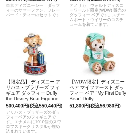
東京ディズニーシー ダッフ
アメリカ ウォルトディズニ
ィーのサマーファン、フレー
ーワールド限定(WDW) 販売の
バード・ティーのセットです
ダッフィー ベアです。スチー
ムボート・ウイリーのコスチ
ュームを着ています。
【限定品】 ディズニー ア
【WDW限定】ディズニー
リバス・ブラザーズ フィ
ベア マイファースト ダッ
ギュア ダッフィー Duffy
フィー ベア ''My First Duffy
the Disney Bear Figurine
Bear'' Duffy
500,400円(税込550,440円)
51,800円(税込56,980円)
アリバス・ブラザーズのダッ
フィーベアのフィギュアで
す。エナメルに1010個のスワ
ロフスキークリスタルが埋め
込まれています。