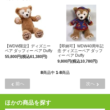
【WDW限定】ディズニー
【即納可】WDW40周年記
ベア ダッフィー ベア Duffy
念 ディズニーベア ダッフ
ィー ベア Duffy
55,800円(税込61,380円)
9,800円(税込10,780円)
8
1
8
商品中
-
商品
前へ
次へ
ほかの商品を探す