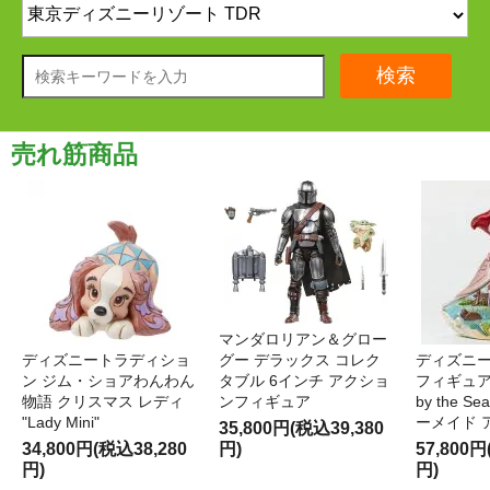
検索
売れ筋商品
マンダロリアン＆グロー
ディズニートラディショ
グー デラックス コレク
ディズニー
ン ジム・ショアわんわん
タブル 6インチ アクショ
フィギュア '
物語 クリスマス レディ
ンフィギュア
by the S
"Lady Mini"
ーメイド 
35,800円(税込39,380
34,800円(税込38,280
円)
57,800円
円)
円)