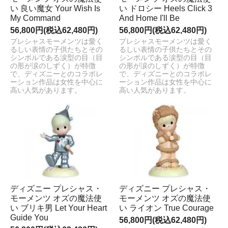
い 良い魔女 Your Wish Is
い ドロシー Heels Click 3
My Command
And Home I'll Be
56,800円(税込62,480円)
56,800円(税込62,480円)
プレシャスモーメンツは愛く
プレシャスモーメンツは愛く
るしい表情の子供たちとその
るしい表情の子供たちとその
シンボルである涙型の目（目
シンボルである涙型の目（目
の形が涙のしずく）が特徴
の形が涙のしずく）が特徴
で、ディズニーとのコラボレ
で、ディズニーとのコラボレ
ーション作品は女性を中心に
ーション作品は女性を中心に
高い人気があります。
高い人気があります。
ディズニー プレシャス・
ディズニー プレシャス・
モーメンツ オズの魔法使
モーメンツ オズの魔法使
い ブリキ男 Let Your Heart
い ライオン True Courage
Guide You
56,800円(税込62,480円)