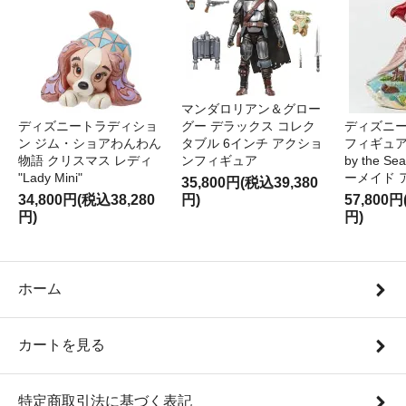
マンダロリアン＆グロー
ディズニートラディショ
グー デラックス コレク
ディズニー
ン ジム・ショアわんわん
タブル 6インチ アクショ
フィギュア '
物語 クリスマス レディ
ンフィギュア
by the S
"Lady Mini"
ーメイド 
35,800円(税込39,380
34,800円(税込38,280
円)
57,800円
円)
円)
ホーム
カートを見る
特定商取引法に基づく表記