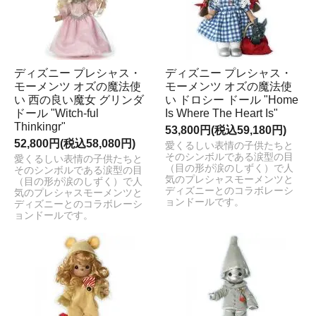
ディズニー プレシャス・
ディズニー プレシャス・
モーメンツ オズの魔法使
モーメンツ オズの魔法使
い 西の良い魔女 グリンダ
い ドロシー ドール "Home
ドール "Witch-ful
Is Where The Heart Is"
Thinkingr"
53,800円(税込59,180円)
52,800円(税込58,080円)
愛くるしい表情の子供たちと
そのシンボルである涙型の目
愛くるしい表情の子供たちと
（目の形が涙のしずく）で人
そのシンボルである涙型の目
気のプレシャスモーメンツと
（目の形が涙のしずく）で人
ディズニーとのコラボレーシ
気のプレシャスモーメンツと
ョンドールです。
ディズニーとのコラボレーシ
ョンドールです。