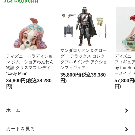
マンダロリアン＆グロー
ディズニートラディショ
グー デラックス コレク
ディズニー
ン ジム・ショアわんわん
タブル 6インチ アクショ
フィギュア '
物語 クリスマス レディ
ンフィギュア
by the S
"Lady Mini"
ーメイド 
35,800円(税込39,380
34,800円(税込38,280
円)
57,800円
円)
円)
ホーム
カートを見る